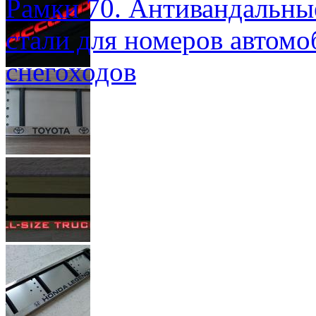
Рамки 70. Антивандальны
стали для номеров автомо
снегоходов