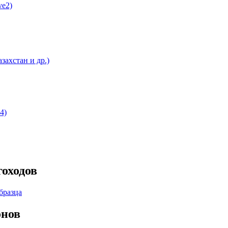
ve2)
ахстан и др.)
4)
гоходов
бразца
онов