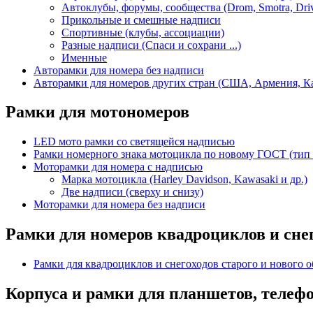
Автоклубы, форумы, сообщества (Drom, Smotra, Dri
Прикольные и смешные надписи
Спортивные (клубы, ассоциации)
Разные надписи (Спаси и сохрани ...)
Именные
Авторамки для номера без надписи
Авторамки для номеров других стран (США, Армения, Каз
Рамки для мотономеров
LED мото рамки со светящейся надписью
Рамки номерного знака мотоцикла по новому ГОСТ (тип 
Моторамки для номера с надписью
Марка мотоцикла (Harley Davidson, Kawasaki и др.)
Две надписи (сверху и снизу)
Моторамки для номера без надписи
Рамки для номеров квадроциклов и сне
Рамки для квадроциклов и снегоходов старого и нового о
Корпуса и рамки для планшетов, телеф