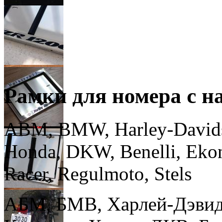
Рамки для номера с н
ABM, BMW, Harley-Davidso
Honda, DKW, Benelli, Ekon
Racer, Regulmoto, Stels
АБМ, БМВ, Харлей-Дэвидс